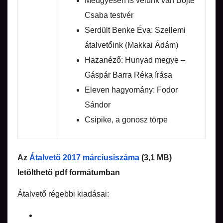
Medgyesen is velünk van Böjte
Csaba testvér
Serdült Benke Éva: Szellemi
átalvetőink (Makkai Ádám)
Hazanéző: Hunyad megye –
Gáspár Barra Réka írása
Eleven hagyomány: Fodor
Sándor
Csipike, a gonosz törpe
Az
Átalvető 2017 márciusiszáma
(3,1 MB)
letölthető pdf formátumban
Átalvető régebbi kiadásai: