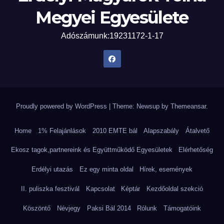
Megyei Egyesülete
Adószámunk:19231172-1-17
Proudly powered by WordPress
|
Theme: Newsup by
Themeansar
.
Home
1% Felajánlások
2010 EMTE bál
Alapszabály
Átalvető
Ekosz tagok,partnereink és Együttműködő Egyesületek
Elérhetőség
Erdélyi utazás
Ez egy minta oldal
Hírek, események
II. puliszka fesztivál
Kapcsolat
Képtár
Kezdőoldal szekció
Köszöntő
Névjegy
Paksi Bál 2014
Rólunk
Támogatóink