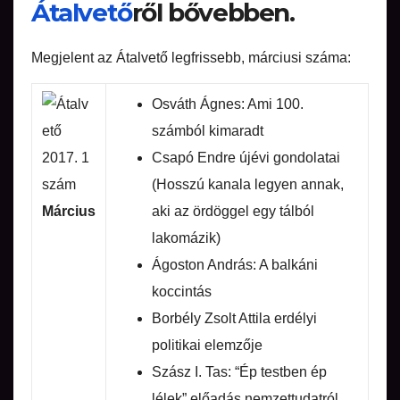
Átalvető
ről bővebben.
Megjelent az Átalvető legfrissebb, márciusi száma:
Osváth Ágnes: Ami 100.
számból kimaradt
Csapó Endre újévi gondolatai
(Hosszú kanala legyen annak,
Március
aki az ördöggel egy tálból
lakomázik)
Ágoston András: A balkáni
koccintás
Borbély Zsolt Attila erdélyi
politikai elemzője
Szász I. Tas: “Ép testben ép
lélek” előadás nemzettudatról